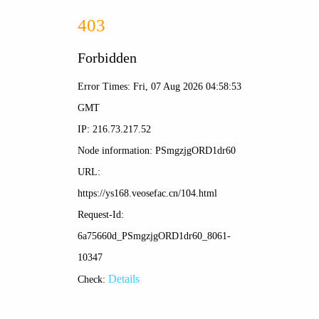
随播高清影视
'">
👤
☰
首页 > 电影 > 正在热播
狂飙
复仇者联盟4：终局之战
<
>
一部扫黑除恶坚决斗争的回忆录，横跨20年的群像博弈
大戏
初代复仇者集结，逆转无限，终局之战震撼落幕
立即观看
立即观看