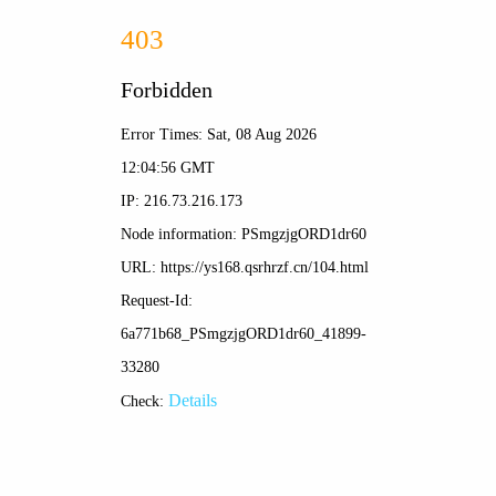
随播高清影视
'">
👤
☰
首页 > 电影 > 正在热播
狂飙
<
>
一部扫黑除恶坚决斗争的回忆录，横跨20年的群像博弈
大戏
立即观看