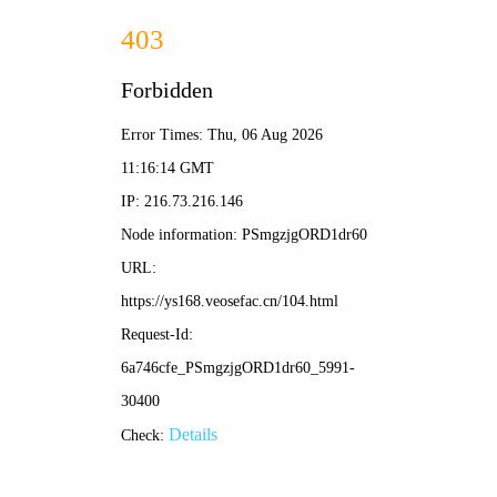
随播高清影视
'">
👤
☰
首页 > 电影 > 正在热播
狂飙
复仇者联盟4：终局之战
<
>
一部扫黑除恶坚决斗争的回忆录，横跨20年的群像博弈
大戏
初代复仇者集结，逆转无限，终局之战震撼落幕
立即观看
立即观看